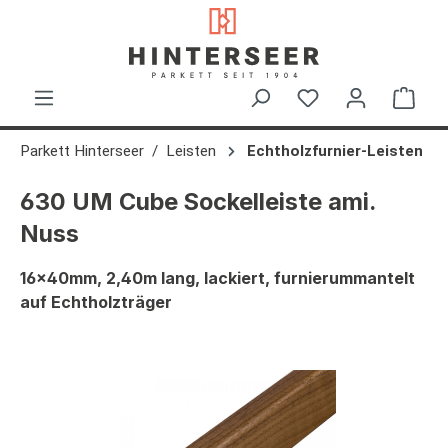
alt springen
Ware
Parkett Hinterseer
Leisten
Echtholzfurnier-Leisten
630 UM Cube Sockelleiste ami.
Nuss
16x40mm, 2,40m lang, lackiert, furnierummantelt
auf Echtholzträger
Bildergalerie überspringen