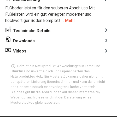
Fußbodenleisten für den sauberen Abschluss Mit
Fußleisten wird ein gut verlegter, moderner und
hochwertiger Boden komplett.…
Mehr
Technische Details
Downloads
Videos
Holz ist ein Naturprodukt, Abweichungen in Farbe und
Struktur sind unvermeidlich und Eigenschaften des
Naturproduktes Holz. Ein Musterstück muss daher nicht mit
der späteren Lieferung übereinstimmen und kann daher nicht
den Gesamteindruck einer verlegten Fläche vermitteln.
Gleiches gilt für die Abbildungen auf dieser Internetseite/
Webshop, auch diese sind mit der Darstellung eines
Musterstückes gleichzusetzen.