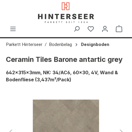
alt springen
Ware
Parkett Hinterseer
Bodenbelag
Designboden
Ceramin Tiles Barone antartic grey
642x315x3mm, NK: 34/AC6, 60x30, 4V, Wand &
Bodenfliese (3,437m²/Pack)
Bildergalerie überspringen