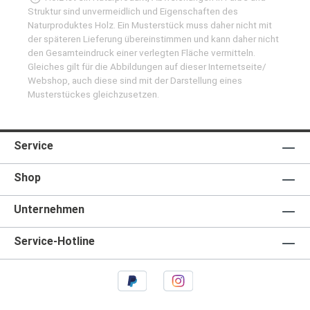
Struktur sind unvermeidlich und Eigenschaften des
Naturproduktes Holz. Ein Musterstück muss daher nicht mit
der späteren Lieferung übereinstimmen und kann daher nicht
den Gesamteindruck einer verlegten Fläche vermitteln.
Gleiches gilt für die Abbildungen auf dieser Internetseite/
Webshop, auch diese sind mit der Darstellung eines
Musterstückes gleichzusetzen.
Service
Shop
Unternehmen
Service-Hotline