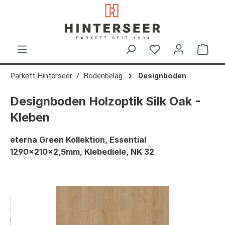
alt springen
Ware
Parkett Hinterseer
Bodenbelag
Designboden
Designboden Holzoptik Silk Oak -
Kleben
eterna Green Kollektion, Essential
1290x210x2,5mm, Klebediele, NK 32
Bildergalerie überspringen