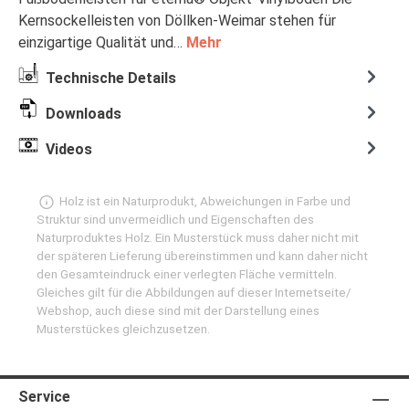
Kernsockelleisten von Döllken-Weimar stehen für
einzigartige Qualität und…
Mehr
Technische Details
Downloads
Videos
Holz ist ein Naturprodukt, Abweichungen in Farbe und
Struktur sind unvermeidlich und Eigenschaften des
Naturproduktes Holz. Ein Musterstück muss daher nicht mit
der späteren Lieferung übereinstimmen und kann daher nicht
den Gesamteindruck einer verlegten Fläche vermitteln.
Gleiches gilt für die Abbildungen auf dieser Internetseite/
Webshop, auch diese sind mit der Darstellung eines
Musterstückes gleichzusetzen.
Service