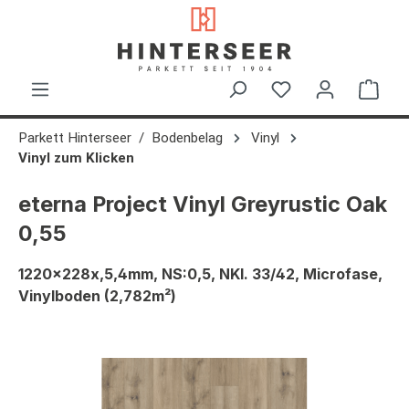
alt springen
Ware
Parkett Hinterseer
Bodenbelag
Vinyl
Vinyl zum Klicken
eterna Project Vinyl Greyrustic Oak
0,55
1220x228x,5,4mm, NS:0,5, NKl. 33/42, Microfase,
Vinylboden (2,782m²)
Bildergalerie überspringen