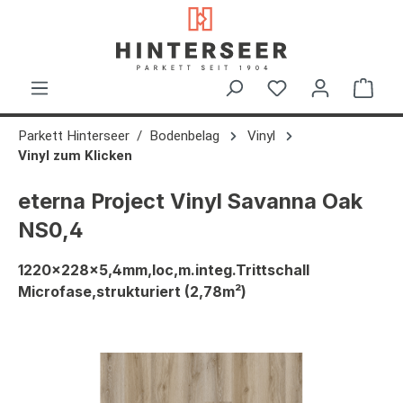
alt springen
Ware
Parkett Hinterseer
Bodenbelag
Vinyl
Vinyl zum Klicken
eterna Project Vinyl Savanna Oak
NS0,4
1220x228x5,4mm,loc,m.integ.Trittschall
Microfase,strukturiert (2,78m²)
Bildergalerie überspringen