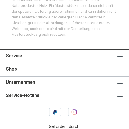
Naturproduktes Holz. Ein Musterstück muss daher nicht mit
der späteren Lieferung übereinstimmen und kann daher nicht
den Gesamteindruck einer verlegten Fläche vermitteln.
Gleiches gilt für die Abbildungen auf dieser Internetseite/
Webshop, auch diese sind mit der Darstellung eines
Musterstückes gleichzusetzen.
Service
Shop
Unternehmen
Service-Hotline
Gefördert durch: