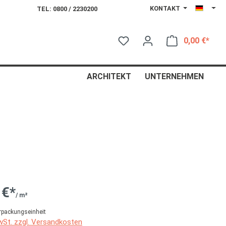
KONTAKT
TEL: 0800 / 2230200
0,00 €*
Ware
ARCHITEKT
UNTERNEHMEN
 €*
/ m²
rpackungseinheit
MwSt. zzgl. Versandkosten