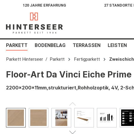
120 JAHRE ERFAHRUNG
27 STANDORTE
springen
Zur Hauptnavigation springen
PARKETT
BODENBELAG
TERRASSEN
LEISTEN
Parkett Hinterseer
Parkett
Fertigparkett
Zweischich
Floor-Art Da Vinci Eiche Prime
2200x200x11mm,strukturiert,Rohholzoptik, 4V, 2-Sch
Bildergalerie überspringen