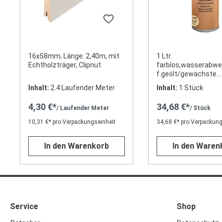
16x58mm, Länge: 2,40m, mit
1 Ltr.
Echtholzträger, Clipnut
farblos,wasserabwe
f.geölt/gewachste
Oberflächen
Inhalt:
2.4 Laufender Meter
Inhalt:
1 Stück
4,30 €*
34,68 €*
/ Laufender Meter
/ Stück
10,31 €* pro Verpackungseinheit
34,68 €* pro Verpackung
In den Warenkorb
In den Waren
Service
Shop