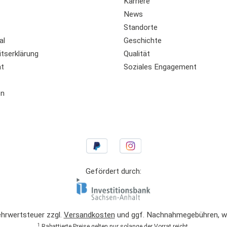
Karriere
News
Standorte
al
Geschichte
itserklärung
Qualität
ht
Soziales Engagement
en
Gefördert durch:
Mehrwertsteuer zzgl.
Versandkosten
und ggf. Nachnahmegebühren, we
1
Rabattierte Preise gelten nur solange der Vorrat reicht.