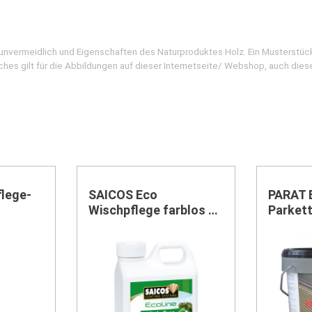
d unvermeidlich und Eigenschaften des Naturproduktes Holz. Ein Musterstüc
ches gilt für die Abbildungen auf dieser Internetseite/ Webshop, auch dies
flege-
SAICOS Eco
PARAT E
Wischpflege farblos 1
Parkett
Ltr.