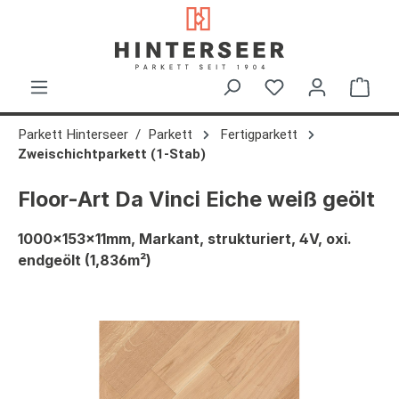
alt springen
Ware
Parkett Hinterseer
Parkett
Fertigparkett
Zweischichtparkett (1-Stab)
Floor-Art Da Vinci Eiche weiß geölt
1000x153x11mm, Markant, strukturiert, 4V, oxi.
endgeölt (1,836m²)
Bildergalerie überspringen