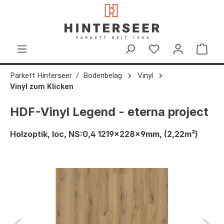
alt springen
Ware
Parkett Hinterseer
Bodenbelag
Vinyl
Vinyl zum Klicken
HDF-Vinyl Legend - eterna project
Holzoptik, loc, NS:0,4 1219x228x9mm, (2,22m²)
Bildergalerie überspringen