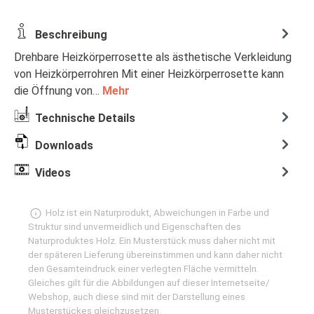
Beschreibung
Drehbare Heizkörperrosette als ästhetische Verkleidung
von Heizkörperrohren Mit einer Heizkörperrosette kann
die Öffnung von…
Mehr
Technische Details
Downloads
Videos
Holz ist ein Naturprodukt, Abweichungen in Farbe und
Struktur sind unvermeidlich und Eigenschaften des
Naturproduktes Holz. Ein Musterstück muss daher nicht mit
der späteren Lieferung übereinstimmen und kann daher nicht
den Gesamteindruck einer verlegten Fläche vermitteln.
Gleiches gilt für die Abbildungen auf dieser Internetseite/
Webshop, auch diese sind mit der Darstellung eines
Musterstückes gleichzusetzen.