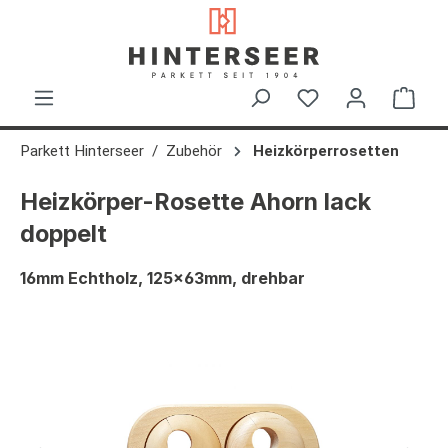
alt springen
Ware
Parkett Hinterseer
Zubehör
Heizkörperrosetten
Heizkörper-Rosette Ahorn lack
doppelt
16mm Echtholz, 125x63mm, drehbar
Bildergalerie überspringen