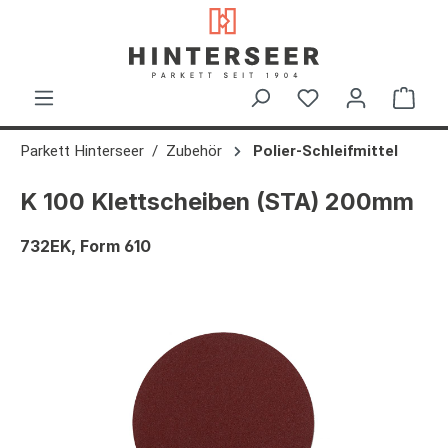
alt springen
Ware
Parkett Hinterseer
Zubehör
Polier-Schleifmittel
K 100 Klettscheiben (STA) 200mm
732EK, Form 610
Bildergalerie überspringen