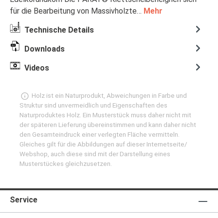
für die Bearbeitung von Massivholzte…
Mehr
Technische Details
Downloads
Videos
Holz ist ein Naturprodukt, Abweichungen in Farbe und
Struktur sind unvermeidlich und Eigenschaften des
Naturproduktes Holz. Ein Musterstück muss daher nicht mit
der späteren Lieferung übereinstimmen und kann daher nicht
den Gesamteindruck einer verlegten Fläche vermitteln.
Gleiches gilt für die Abbildungen auf dieser Internetseite/
Webshop, auch diese sind mit der Darstellung eines
Musterstückes gleichzusetzen.
Service