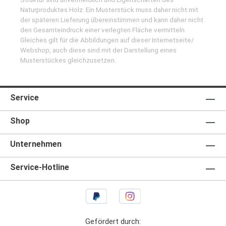
Naturproduktes Holz. Ein Musterstück muss daher nicht mit
der späteren Lieferung übereinstimmen und kann daher nicht
den Gesamteindruck einer verlegten Fläche vermitteln.
Gleiches gilt für die Abbildungen auf dieser Internetseite/
Webshop, auch diese sind mit der Darstellung eines
Musterstückes gleichzusetzen.
Service
Shop
Unternehmen
Service-Hotline
Gefördert durch: