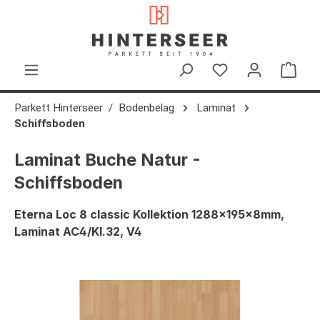
alt springen
Ware
Parkett Hinterseer
Bodenbelag
Laminat
Schiffsboden
Laminat Buche Natur -
Schiffsboden
Eterna Loc 8 classic Kollektion 1288x195x8mm,
Laminat AC4/Kl.32, V4
Bildergalerie überspringen