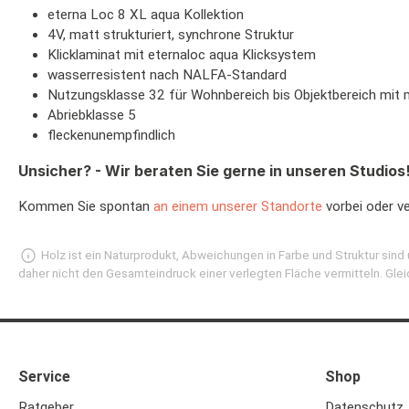
eterna Loc 8 XL aqua Kollektion
4V, matt strukturiert, synchrone Struktur
Klicklaminat mit eternaloc aqua Klicksystem
wasserresistent nach NALFA-Standard
Nutzungsklasse 32 für Wohnbereich bis Objektbereich mit 
Abriebklasse 5
fleckenunempfindlich
Unsicher? - Wir beraten Sie gerne in unseren Studios
Kommen Sie spontan
an einem unserer Standorte
vorbei oder v
Holz ist ein Naturprodukt, Abweichungen in Farbe und Struktur sin
daher nicht den Gesamteindruck einer verlegten Fläche vermitteln. Glei
Service
Shop
Ratgeber
Datenschutz