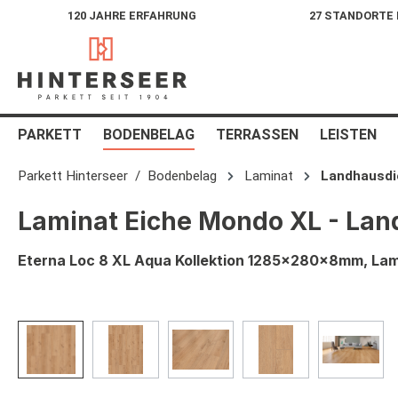
120 JAHRE ERFAHRUNG
27 STANDORTE
springen
Zur Hauptnavigation springen
PARKETT
BODENBELAG
TERRASSEN
LEISTEN
Parkett Hinterseer
Bodenbelag
Laminat
Landhausdi
Laminat Eiche Mondo XL - Lan
Eterna Loc 8 XL Aqua Kollektion 1285x280x8mm, Lam
Bildergalerie überspringen