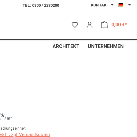
KONTAKT
TEL: 0800 / 2230200
0,00 €*
Ware
ARCHITEKT
UNTERNEHMEN
€*
/ m²
packungseinheit
MwSt. zzgl. Versandkosten