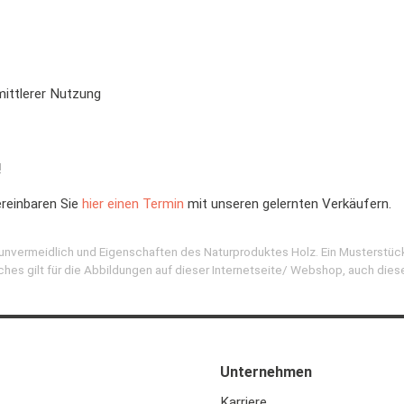
mittlerer Nutzung
!
ereinbaren Sie
hier einen Termin
mit unseren gelernten Verkäufern.
d unvermeidlich und Eigenschaften des Naturproduktes Holz. Ein Musterstüc
ches gilt für die Abbildungen auf dieser Internetseite/ Webshop, auch dies
Unternehmen
Karriere