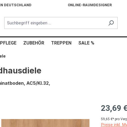
 IN DEUTSCHLAND
ONLINE-RAUMDESIGNER
PFLEGE
ZUBEHÖR
TREPPEN
SALE %
ele
dhausdiele
inatboden, AC5/Kl.32,
23,69 
59,65 €* pro Ver
Preise inkl. 