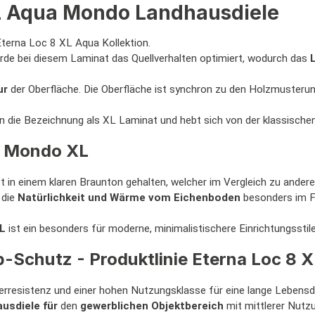
XL Aqua Mondo Landhausdiele
Eterna Loc 8 XL Aqua Kollektion.
rde bei diesem Laminat das Quellverhalten optimiert, wodurch das
ur
der Oberfläche. Die Oberfläche ist synchron zu den Holzmusterung
tion die Bezeichnung als XL Laminat und hebt sich von der klassisch
ik Mondo XL
t in einem klaren Braunton gehalten, welcher im Vergleich zu andere
 die
Natürlichkeit und Wärme vom Eichenboden
besonders im F
L
ist ein besonders für moderne, minimalistischere Einrichtungsstile
p-Schutz - Produktlinie Eterna Loc 8 
erresistenz und einer hohen Nutzungsklasse für eine lange Lebensd
usdiele für
den
gewerblichen Objektbereich
mit mittlerer Nutzu