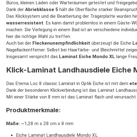
Büros, kleinen Läden oder Warteräumen getestet und freigegeb
Dank der
Abriebklasse 5
hält die Oberfläche starker Beanspru
Das Klicksystem und die Bearbeitung der Trägerplatte wurden hi
wasserresistent
. Es kann damit problemlos in einem Gäste-WC
machen. Die Verlegung in einem Bad ist an verschiedene individ
hier die richtige Wahl zu treffen.
Auch bei der
Fleckenunempfindlichkeit
überzeugt die Eiche
L
Nagellackentferner. Selbst bei Haarfärbe- und Bleichmittel zei
Insgesamt verspricht das
Laminat Eiche Mondo XL
lange Freu
Klick-Laminat Landhausdiele Eiche
Das Eterna Loc 8 classic Laminat in Optik Eiche ist mit dem
ete
Dank der besonderen Klickverbindung ist das Laminat Landhaus
Mit einer Stärke von 8 mm ist das Laminat flach und verursacht
Produktmerkmale:
Maße:
~1,28 m x 28 cm x 8 mm
Eiche Laminat Landhausdiele Mondo XL