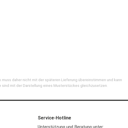
k muss daher nicht mit der späteren Lieferung übereinstimmen und kann
e sind mit der Darstellung eines Musterstückes gleichzusetzen.
Service-Hotline
Unterstützung und Beratung unter: