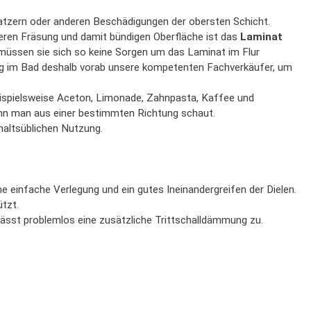
atzern oder anderen Beschädigungen der obersten Schicht.
eren Fräsung und damit bündigen Oberfläche ist das
Laminat
 müssen sie sich so keine Sorgen um das Laminat im Flur
gung im Bad deshalb vorab unsere kompetenten Fachverkäufer, um
eispielsweise Aceton, Limonade, Zahnpasta, Kaffee und
wenn man aus einer bestimmten Richtung schaut.
haltsüblichen Nutzung.
e einfache Verlegung und ein gutes Ineinandergreifen der Dielen.
tzt.
lässt problemlos eine zusätzliche Trittschalldämmung zu.