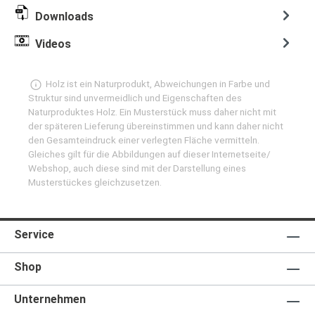
Downloads
Videos
Holz ist ein Naturprodukt, Abweichungen in Farbe und
Struktur sind unvermeidlich und Eigenschaften des
Naturproduktes Holz. Ein Musterstück muss daher nicht mit
der späteren Lieferung übereinstimmen und kann daher nicht
den Gesamteindruck einer verlegten Fläche vermitteln.
Gleiches gilt für die Abbildungen auf dieser Internetseite/
Webshop, auch diese sind mit der Darstellung eines
Musterstückes gleichzusetzen.
Service
Shop
Unternehmen