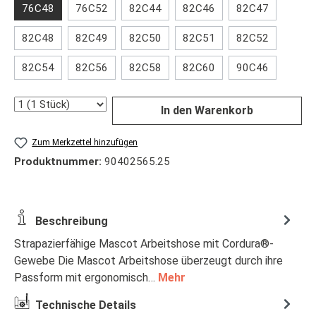
76C48
76C52
82C44
82C46
82C47
82C48
82C49
82C50
82C51
82C52
82C54
82C56
82C58
82C60
90C46
Anzahl
In den Warenkorb
Zum Merkzettel hinzufügen
Produktnummer:
90402565.25
Beschreibung
Strapazierfähige Mascot Arbeitshose mit Cordura®-
Gewebe Die Mascot Arbeitshose überzeugt durch ihre
Passform mit ergonomisch…
Mehr
Technische Details