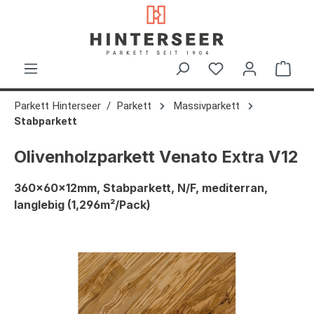
alt springen
Ware
Parkett Hinterseer
Parkett
Massivparkett
Stabparkett
Olivenholzparkett Venato Extra V12
360x60x12mm, Stabparkett, N/F, mediterran,
langlebig (1,296m²/Pack)
Bildergalerie überspringen