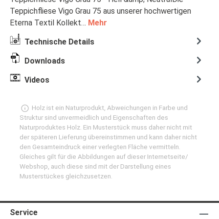
Teppichfliese Vigo Grau 75 aus unserer hochwertigen
Eterna Textil Kollekt…
Mehr
Technische Details
Downloads
Videos
Holz ist ein Naturprodukt, Abweichungen in Farbe und
Struktur sind unvermeidlich und Eigenschaften des
Naturproduktes Holz. Ein Musterstück muss daher nicht mit
der späteren Lieferung übereinstimmen und kann daher nicht
den Gesamteindruck einer verlegten Fläche vermitteln.
Gleiches gilt für die Abbildungen auf dieser Internetseite/
Webshop, auch diese sind mit der Darstellung eines
Musterstückes gleichzusetzen.
Service