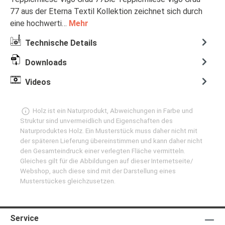
77 aus der Eterna Textil Kollektion zeichnet sich durch
eine hochwerti…
Mehr
Technische Details
Downloads
Videos
Holz ist ein Naturprodukt, Abweichungen in Farbe und
Struktur sind unvermeidlich und Eigenschaften des
Naturproduktes Holz. Ein Musterstück muss daher nicht mit
der späteren Lieferung übereinstimmen und kann daher nicht
den Gesamteindruck einer verlegten Fläche vermitteln.
Gleiches gilt für die Abbildungen auf dieser Internetseite/
Webshop, auch diese sind mit der Darstellung eines
Musterstückes gleichzusetzen.
Service