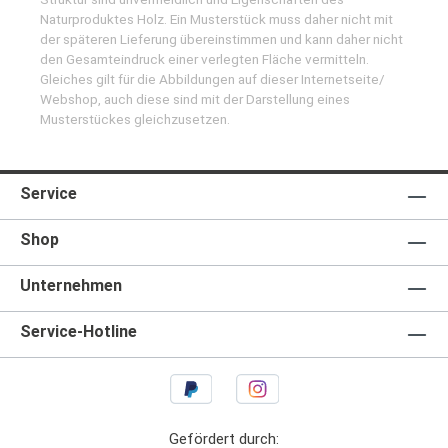
Naturproduktes Holz. Ein Musterstück muss daher nicht mit
der späteren Lieferung übereinstimmen und kann daher nicht
den Gesamteindruck einer verlegten Fläche vermitteln.
Gleiches gilt für die Abbildungen auf dieser Internetseite/
Webshop, auch diese sind mit der Darstellung eines
Musterstückes gleichzusetzen.
Service
Shop
Unternehmen
Service-Hotline
Gefördert durch: