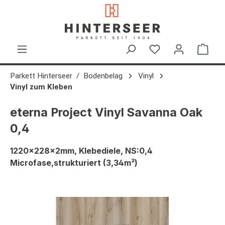
alt springen
Ware
Parkett Hinterseer
Bodenbelag
Vinyl
Vinyl zum Kleben
eterna Project Vinyl Savanna Oak
0,4
1220x228x2mm, Klebediele, NS:0,4
Microfase,strukturiert (3,34m²)
Bildergalerie überspringen