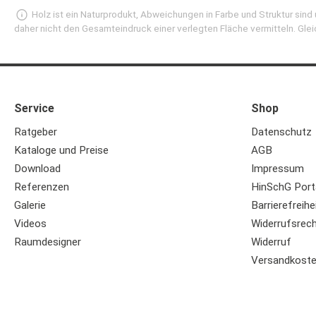
Holz ist ein Naturprodukt, Abweichungen in Farbe und Struktur sin
daher nicht den Gesamteindruck einer verlegten Fläche vermitteln. Glei
Service
Shop
Ratgeber
Datenschutz
Kataloge und Preise
AGB
Download
Impressum
Referenzen
HinSchG Port
Galerie
Barrierefreihe
Videos
Widerrufsrec
Raumdesigner
Widerruf
Versandkost