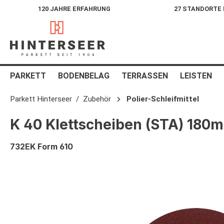
120 JAHRE ERFAHRUNG
27 STANDORTE
springen
Zur Hauptnavigation springen
PARKETT
BODENBELAG
TERRASSEN
LEISTEN
Parkett Hinterseer
Zubehör
Polier-Schleifmittel
K 40 Klettscheiben (STA) 180
732EK Form 610
Bildergalerie überspringen