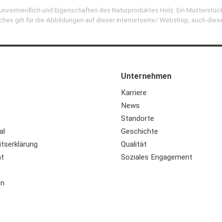
d unvermeidlich und Eigenschaften des Naturproduktes Holz. Ein Musterstüc
ches gilt für die Abbildungen auf dieser Internetseite/ Webshop, auch dies
Unternehmen
Karriere
News
Standorte
al
Geschichte
itserklärung
Qualität
ht
Soziales Engagement
en