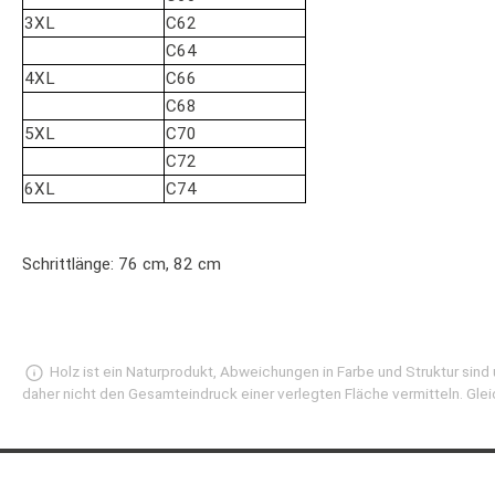
3XL
C62
C64
4XL
C66
C68
5XL
C70
C72
6XL
C74
Schrittlänge: 76 cm, 82 cm
Holz ist ein Naturprodukt, Abweichungen in Farbe und Struktur sin
daher nicht den Gesamteindruck einer verlegten Fläche vermitteln. Glei