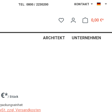
KONTAKT
TEL: 0800 / 2230200
0,00 €*
Ware
ARCHITEKT
UNTERNEHMEN
 €*
/ Stück
rpackungseinheit
MwSt. zzgl. Versandkosten