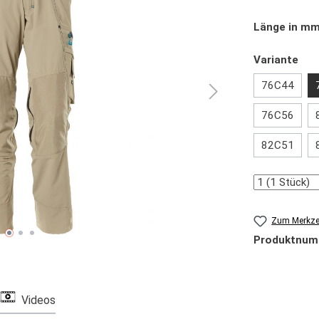
Länge in m
aus
Variante
76C44
76C56
82C51
Anzahl
Zum Merkzet
Produktnum
Videos