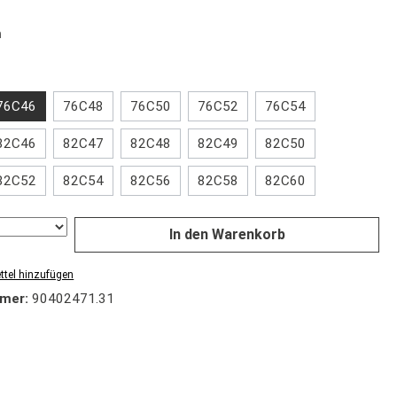
auswählen
m
wählen
76C46
76C48
76C50
76C52
76C54
82C46
82C47
82C48
82C49
82C50
82C52
82C54
82C56
82C58
82C60
In den Warenkorb
tel hinzufügen
mer:
90402471.31