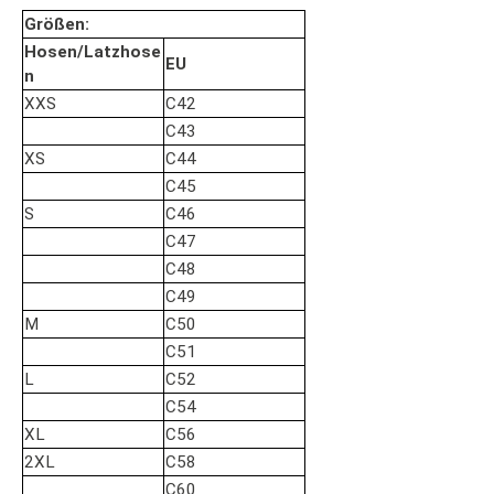
Größen:
Hosen/Latzhose
EU
n
XXS
C42
C43
XS
C44
C45
S
C46
C47
C48
C49
M
C50
C51
L
C52
C54
XL
C56
2XL
C58
C60