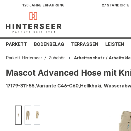
120 JAHRE ERFAHRUNG
27 STANDORTE
springen
Zur Hauptnavigation springen
PARKETT
BODENBELAG
TERRASSEN
LEISTEN
Parkett Hinterseer
Zubehör
Arbeitsschutz / Arbeitskl
Mascot Advanced Hose mit Kn
17179-311-55,Variante C46-C60,Hellkhaki, Wasserabw
Bildergalerie überspringen