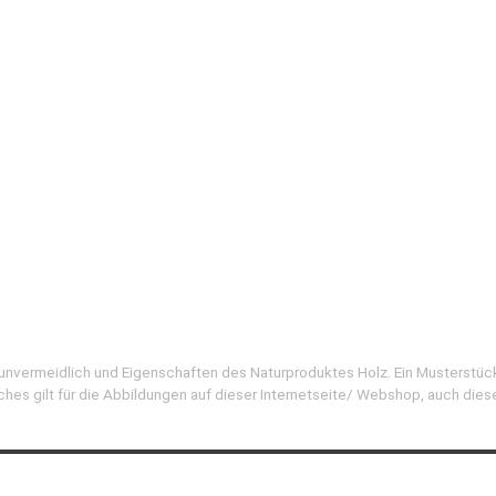
d unvermeidlich und Eigenschaften des Naturproduktes Holz. Ein Musterstüc
ches gilt für die Abbildungen auf dieser Internetseite/ Webshop, auch dies