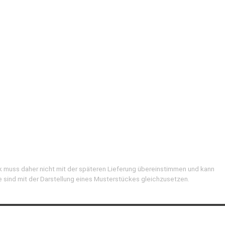
k muss daher nicht mit der späteren Lieferung übereinstimmen und kann
e sind mit der Darstellung eines Musterstückes gleichzusetzen.