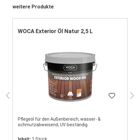
Produktgalerie überspringen
weitere Produkte
WOCA Exterior Öl Natur 2,5 L
Pflegeöl für den Außenbereich, wasser- &
schmutzabweisend, UV-beständig
Inhalt:
1 Stück