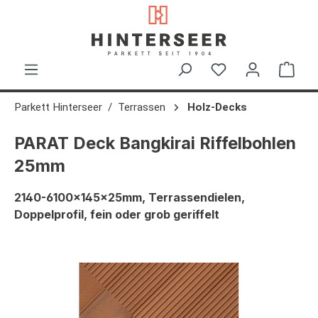
alt springen
Ware
Parkett Hinterseer
Terrassen
Holz-Decks
PARAT Deck Bangkirai Riffelbohlen
25mm
2140-6100x145x25mm, Terrassendielen,
Doppelprofil, fein oder grob geriffelt
Bildergalerie überspringen