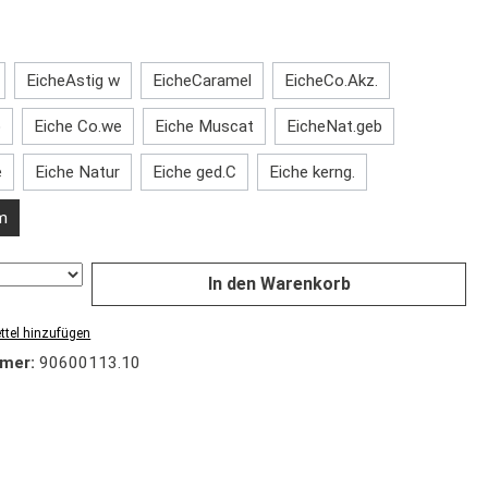
hlen
EicheAstig w
EicheCaramel
EicheCo.Akz.
b
Eiche Co.we
Eiche Muscat
EicheNat.geb
e
Eiche Natur
Eiche ged.C
Eiche kerng.
m
In den Warenkorb
tel hinzufügen
mer:
90600113.10