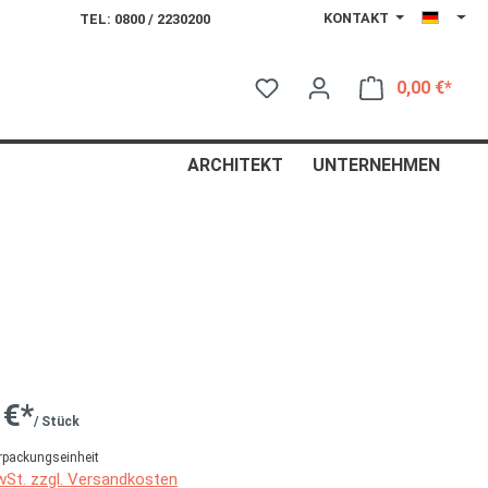
KONTAKT
TEL: 0800 / 2230200
0,00 €*
Ware
ARCHITEKT
UNTERNEHMEN
 €*
/ Stück
rpackungseinheit
MwSt. zzgl. Versandkosten