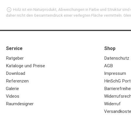
Holz ist ein Naturprodukt, Abweichungen in Farbe und Struktur sin
daher nicht den Gesamteindruck einer verlegten Fläche vermitteln. Glei
Service
Shop
Ratgeber
Datenschutz
Kataloge und Preise
AGB
Download
Impressum
Referenzen
HinSchG Port
Galerie
Barrierefreihe
Videos
Widerrufsrec
Raumdesigner
Widerruf
Versandkost