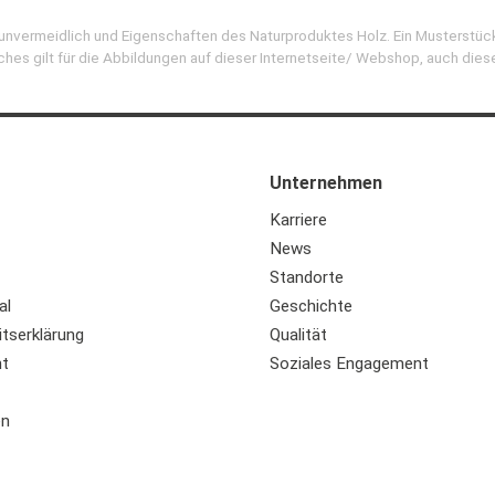
d unvermeidlich und Eigenschaften des Naturproduktes Holz. Ein Musterstüc
ches gilt für die Abbildungen auf dieser Internetseite/ Webshop, auch dies
Unternehmen
Karriere
News
Standorte
al
Geschichte
itserklärung
Qualität
ht
Soziales Engagement
en