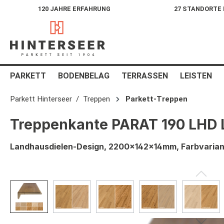
120 JAHRE ERFAHRUNG
27 STANDORTE
springen
Zur Hauptnavigation springen
PARKETT
BODENBELAG
TERRASSEN
LEISTEN
Parkett Hinterseer
Treppen
Parkett-Treppen
Treppenkante PARAT 190 LHD 
Landhausdielen-Design, 2200x142x14mm, Farbvariant
Bildergalerie überspringen