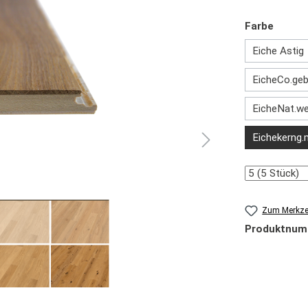
auswä
Farbe
Eiche Astig
EicheCo.ge
EicheNat.w
Eichekerng.
Anzahl
Zum Merkzet
Produktnum