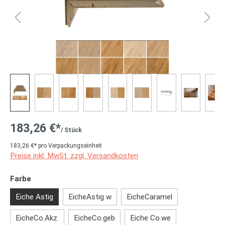
183,26 €*
/ Stück
183,26 €* pro Verpackungseinheit
Preise inkl. MwSt. zzgl. Versandkosten
auswählen
Farbe
Eiche Astig
EicheAstig w
EicheCaramel
EicheCo.Akz.
EicheCo.geb
Eiche Co.we