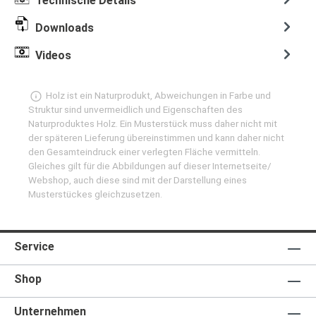
Technische Details
Downloads
Videos
Holz ist ein Naturprodukt, Abweichungen in Farbe und
Struktur sind unvermeidlich und Eigenschaften des
Naturproduktes Holz. Ein Musterstück muss daher nicht mit
der späteren Lieferung übereinstimmen und kann daher nicht
den Gesamteindruck einer verlegten Fläche vermitteln.
Gleiches gilt für die Abbildungen auf dieser Internetseite/
Webshop, auch diese sind mit der Darstellung eines
Musterstückes gleichzusetzen.
Service
Shop
Unternehmen