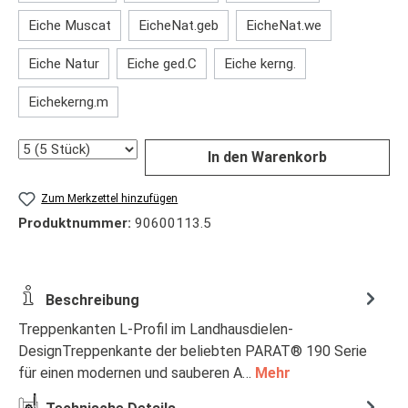
Eiche Muscat
EicheNat.geb
EicheNat.we
Eiche Natur
Eiche ged.C
Eiche kerng.
Eichekerng.m
Anzahl
In den Warenkorb
Zum Merkzettel hinzufügen
Produktnummer:
90600113.5
Beschreibung
Treppenkanten L-Profil im Landhausdielen-
DesignTreppenkante der beliebten PARAT® 190 Serie
für einen modernen und sauberen A…
Mehr